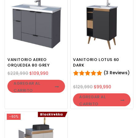
VANITORIO AEREO
VANITORIO LOTUS 60
ORQUEDEA 80 GREY
DARK
(3 Reviews)
$
228,990
$
109,990
AGREGAR AL
$
129,990
$
99,990
CARRITO
AGREGAR AL
CARRITO
BlackVekka
-60%