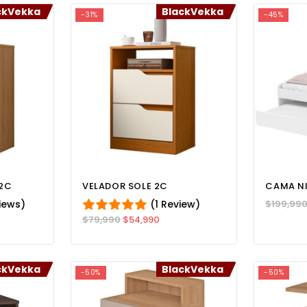
ckVekka
BlackVekka
-31%
-45%
 2C
VELADOR SOLE 2C
CAMA NI
iews)
(1 Review)
$
199,99
$
79,990
$
54,990
ckVekka
BlackVekka
-50%
-50%