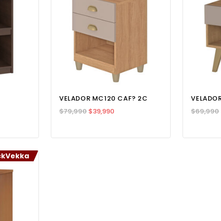
VELADOR MC120 CAF? 2C
VELADOR
$
79,990
$
39,990
$
69,990
ckVekka