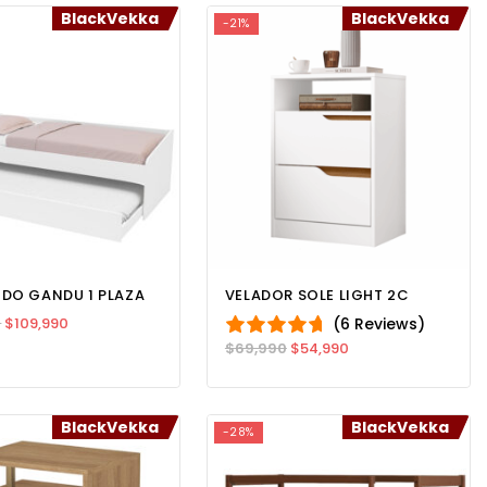
BlackVekka
BlackVekka
-21%
DO GANDU 1 PLAZA
VELADOR SOLE LIGHT 2C
(6 Reviews)
0
$
109,990
$
69,990
$
54,990
BlackVekka
BlackVekka
-28%