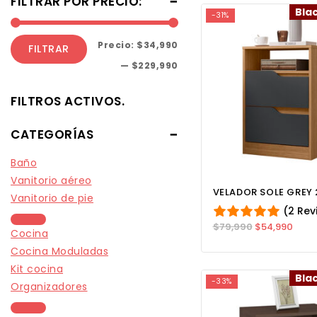
FILTRAR POR PRECIO:
Bla
-31%
Precio:
$34,990
FILTRAR
—
$229,990
FILTROS ACTIVOS.
CATEGORÍAS
Baño
Vanitorio aéreo
VELADOR SOLE GREY
Vanitorio de pie
(2 Rev
$
79,990
$
54,990
Cocina
Cocina Moduladas
Kit cocina
Bla
-33%
Organizadores