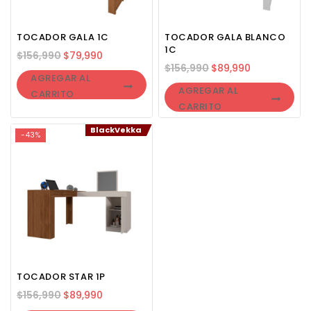
TOCADOR GALA 1C
TOCADOR GALA BLANCO
1C
$
156,990
$
79,990
$
156,990
$
89,990
AGREGAR AL
AGREGAR AL
CARRITO
CARRITO
BlackVekka
-43%
TOCADOR STAR 1P
$
156,990
$
89,990