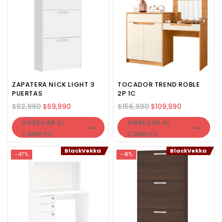
ZAPATERA NICK LIGHT 3
TOCADOR TREND ROBLE
PUERTAS
2P 1C
$
92,990
$
69,990
$
156,990
$
109,990
AGREGAR AL
AGREGAR AL
CARRITO
CARRITO
BlackVekka
BlackVekka
-47%
-41%