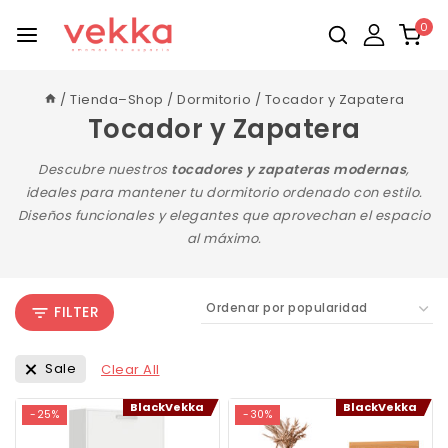
0
/
Tienda–Shop
/
Dormitorio
/
Tocador y Zapatera
Tocador y Zapatera
Descubre nuestros
tocadores y zapateras modernas
,
ideales para mantener tu dormitorio ordenado con estilo.
Diseños funcionales y elegantes que aprovechan el espacio
al máximo.
FILTER
Sale
Clear All
BlackVekka
BlackVekka
-25%
-30%