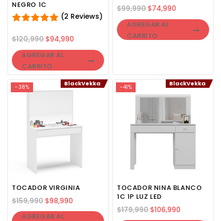
NEGRO 1C
$
99,990
$
74,990
(2 Reviews)
AGREGAR AL
CARRITO
$
120,990
$
94,990
AGREGAR AL
CARRITO
BlackVekka
BlackVekka
-38%
-41%
TOCADOR VIRGINIA
TOCADOR NINA BLANCO
1C 1P LUZ LED
$
159,990
$
98,990
$
179,990
$
106,990
AGREGAR AL