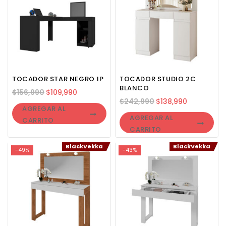
TOCADOR STAR NEGRO 1P
TOCADOR STUDIO 2C
BLANCO
$
156,990
$
109,990
$
242,990
$
138,990
AGREGAR AL
AGREGAR AL
CARRITO
CARRITO
BlackVekka
BlackVekka
-49%
-43%