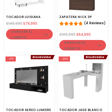
TOCADOR LUISIANA
ZAPATERA NICK 3P
(4 Reviews)
$
149,990
$
79,990
AGREGAR AL
$
109,990
$
64,990
CARRITO
AGREGAR AL
CARRITO
BlackVekka
BlackVekka
-21%
-25%
TOCADOR AEREO LUMIERE
TOCADOR JADE BLANCO