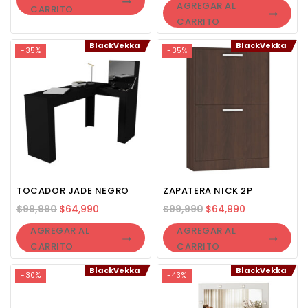
AGREGAR AL
CARRITO
CARRITO
BlackVekka
BlackVekka
-35%
-35%
TOCADOR JADE NEGRO
ZAPATERA NICK 2P
$
99,990
$
64,990
$
99,990
$
64,990
AGREGAR AL
AGREGAR AL
CARRITO
CARRITO
BlackVekka
BlackVekka
-30%
-43%