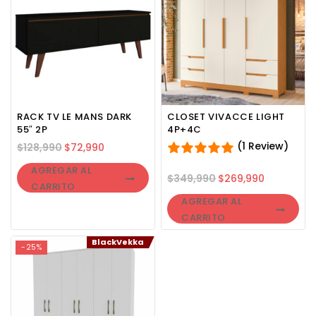
RACK TV LE MANS DARK
CLOSET VIVACCE LIGHT
55″ 2P
4P+4C
(1 Review)
$
128,990
$
72,990
AGREGAR AL
$
349,990
$
269,990
CARRITO
AGREGAR AL
CARRITO
BlackVekka
-25%