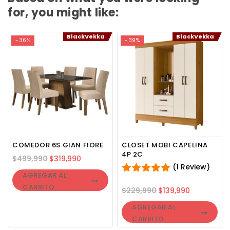
for, you might like:
BlackVekka
BlackVekka
-36%
-39%
COMEDOR 6S GIAN FIORE
CLOSET MOBI CAPELINA
4P 2C
$
499,990
$
319,990
(1 Review)
AGREGAR AL
CARRITO
$
229,990
$
139,990
AGREGAR AL
CARRITO