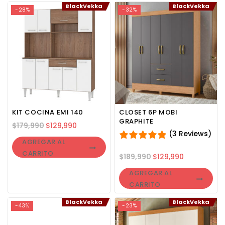
BlackVekka
BlackVekka
-28%
-32%
KIT COCINA EMI 140
CLOSET 6P MOBI
GRAPHITE
$
179,990
$
129,990
(3 Reviews)
AGREGAR AL
CARRITO
$
189,990
$
129,990
AGREGAR AL
CARRITO
BlackVekka
BlackVekka
-43%
-23%