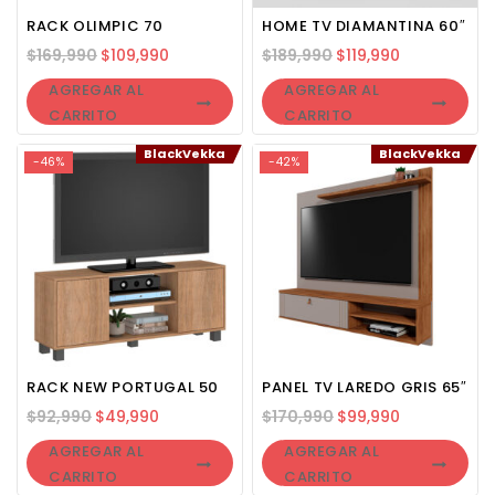
RACK OLIMPIC 70
HOME TV DIAMANTINA 60″
$
169,990
$
109,990
$
189,990
$
119,990
AGREGAR AL
AGREGAR AL
CARRITO
CARRITO
BlackVekka
BlackVekka
-46%
-42%
RACK NEW PORTUGAL 50
PANEL TV LAREDO GRIS 65″
$
92,990
$
49,990
$
170,990
$
99,990
AGREGAR AL
AGREGAR AL
CARRITO
CARRITO