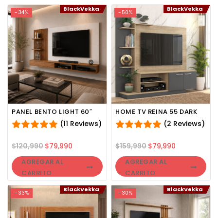
BlackVekka
BlackVekka
-34%
-50%
PANEL BENTO LIGHT 60″
HOME TV REINA 55 DARK
(11 Reviews)
(2 Reviews)
$
120,990
$
79,990
$
159,990
$
79,990
AGREGAR AL
AGREGAR AL
CARRITO
CARRITO
BlackVekka
BlackVekka
-33%
-30%