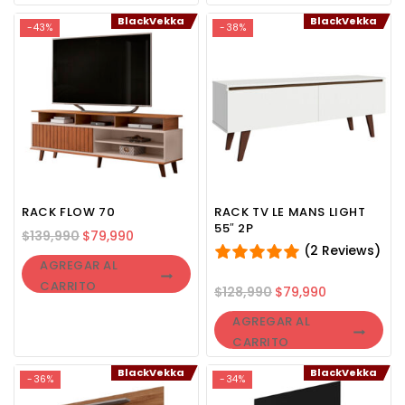
BlackVekka
BlackVekka
-43%
-38%
RACK FLOW 70
RACK TV LE MANS LIGHT
55″ 2P
$
139,990
$
79,990
(2 Reviews)
AGREGAR AL
CARRITO
$
128,990
$
79,990
AGREGAR AL
CARRITO
BlackVekka
BlackVekka
-36%
-34%