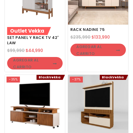
RACK NADINE 75
Outlet Vekka
$
235,990
$
133,990
SET PANEL Y RACK TV 42″
LAW
AGREGAR AL
$
99,990
$
44,990
CARRITO
AGREGAR AL
CARRITO
BlackVekka
BlackVekka
-35%
-37%