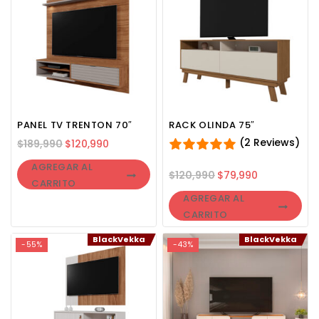
PANEL TV TRENTON 70″
RACK OLINDA 75″
(2 Reviews)
$
189,990
$
120,990
AGREGAR AL
$
120,990
$
79,990
CARRITO
AGREGAR AL
CARRITO
BlackVekka
BlackVekka
-55%
-43%