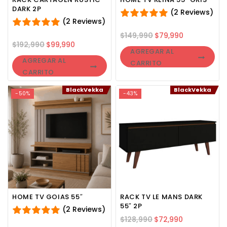
DARK 2P
(2 Reviews)
(2 Reviews)
$
149,990
$
79,990
$
192,990
$
99,990
AGREGAR AL
AGREGAR AL
CARRITO
CARRITO
BlackVekka
BlackVekka
-50%
-43%
HOME TV GOIAS 55″
RACK TV LE MANS DARK
55″ 2P
(2 Reviews)
$
128,990
$
72,990