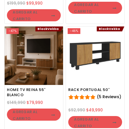
$
199,990
$
99,990
AGREGAR AL
CARRITO
AGREGAR AL
CARRITO
BlackVekka
BlackVekka
-47%
-46%
HOME TV REINA 55″
RACK PORTUGAL 50″
BLANCO
(5 Reviews)
$
149,990
$
79,990
$
92,990
$
49,990
AGREGAR AL
CARRITO
AGREGAR AL
CARRITO