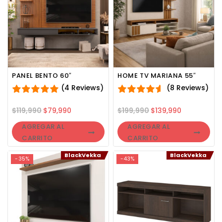
PANEL BENTO 60″
HOME TV MARIANA 55″
(4 Reviews)
(8 Reviews)
$
119,990
$
79,990
$
199,990
$
139,990
AGREGAR AL
AGREGAR AL
CARRITO
CARRITO
BlackVekka
BlackVekka
-35%
-43%