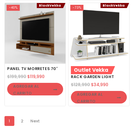
BlackVekka
BlackVekka
-40%
-73%
PANEL TV MORRETES 70″
Outlet Vekka
$
199,990
$
119,990
RACK GARDEN LIGHT
$
128,990
$
34,990
AGREGAR AL
CARRITO
AGREGAR AL
CARRITO
1
2
Next