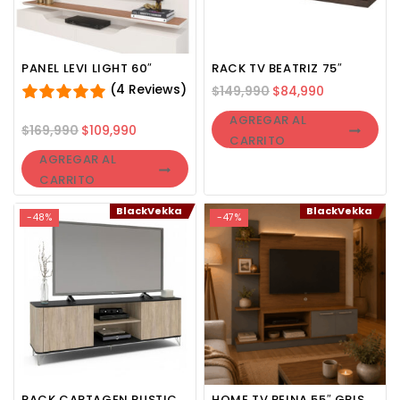
PANEL LEVI LIGHT 60″
RACK TV BEATRIZ 75″
(4 Reviews)
$
149,990
$
84,990
AGREGAR AL
$
169,990
$
109,990
CARRITO
AGREGAR AL
CARRITO
BlackVekka
BlackVekka
-48%
-47%
RACK CARTAGEN RUSTIC
HOME TV REINA 55″ GRIS