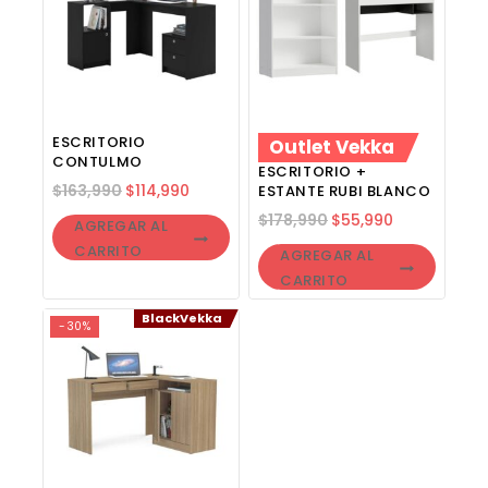
ESCRITORIO
Outlet Vekka
CONTULMO
ESCRITORIO +
$
163,990
$
114,990
ESTANTE RUBI BLANCO
$
178,990
$
55,990
AGREGAR AL
CARRITO
AGREGAR AL
CARRITO
BlackVekka
-30%