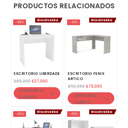
PRODUCTOS RELACIONADOS
BlackVekka
BlackVekka
-58%
-30%
ESCRITORIO LIBERDADE
ESCRITORIO FENIX
ARTICO
$
89,990
$
37,990
$
113,990
$
79,990
AGREGAR AL
AGREGAR AL
CARRITO
CARRITO
BlackVekka
BlackVekka
-30%
-69%