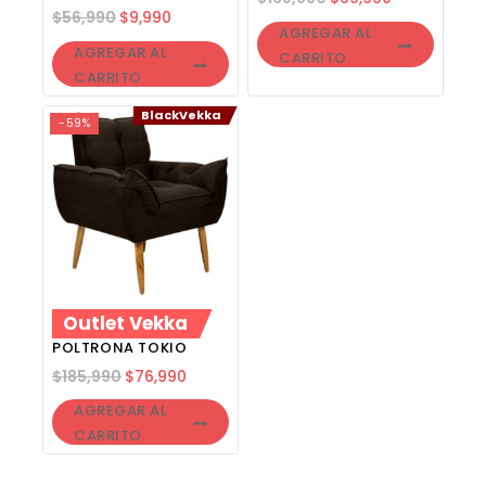
$
56,990
$
9,990
AGREGAR AL
AGREGAR AL
CARRITO
CARRITO
BlackVekka
-59%
Outlet Vekka
POLTRONA TOKIO
$
185,990
$
76,990
AGREGAR AL
CARRITO