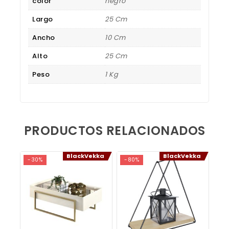
color
negro
Largo
25 Cm
Ancho
10 Cm
Alto
25 Cm
Peso
1 Kg
PRODUCTOS RELACIONADOS
BlackVekka
BlackVekka
-30%
-80%