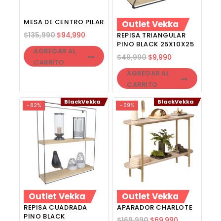
MESA DE CENTRO PILAR
Outlet Vekka
$
135,990
$
94,990
REPISA TRIANGULAR
PINO BLACK 25X10X25
AGREGAR AL
$
49,990
$
9,990
CARRITO
AGREGAR AL
CARRITO
BlackVekka
BlackVekka
-82%
-59%
Outlet Vekka
Outlet Vekka
REPISA CUADRADA
APARADOR CHARLOTE
PINO BLACK
$
169,990
$
69,990