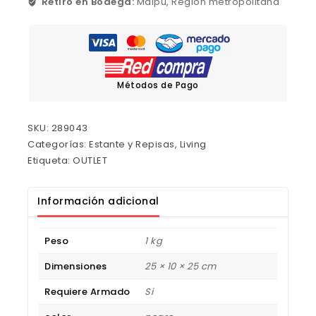
Retiro en Bodega:
Maipú, Región metropolitana
Métodos de Pago
SKU:
289043
Categorías:
Estante y Repisas
,
Living
Etiqueta:
OUTLET
Información adicional
Peso
1 kg
Dimensiones
25 × 10 × 25 cm
Requiere Armado
Si