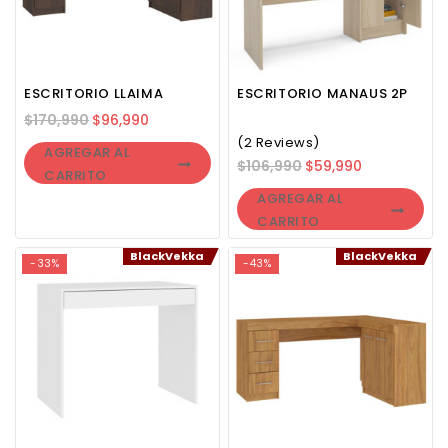
ESCRITORIO LLAIMA
ESCRITORIO MANAUS 2P
$
170,990
$
96,990
(2 Reviews)
AGREGAR AL
$
106,990
$
59,990
CARRITO
AGREGAR AL
CARRITO
BlackVekka
BlackVekka
-33%
-43%