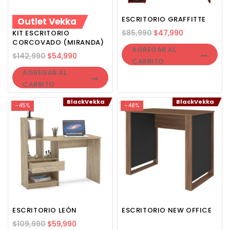
ESCRITORIO GRAFFITTE
Outlet Vekka
$
85,990
$
47,990
KIT ESCRITORIO
CORCOVADO (MIRANDA)
AGREGAR AL
$
142,990
$
54,990
CARRITO
AGREGAR AL
CARRITO
BlackVekka
BlackVekka
-45%
-48%
ESCRITORIO LEÓN
ESCRITORIO NEW OFFICE
$
109,990
$
59,990