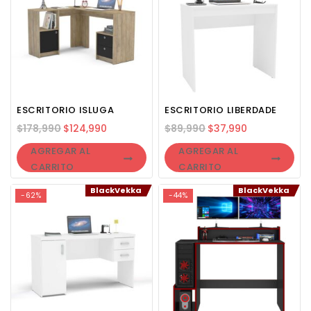
ESCRITORIO ISLUGA
ESCRITORIO LIBERDADE
$
178,990
$
124,990
$
89,990
$
37,990
AGREGAR AL
AGREGAR AL
CARRITO
CARRITO
BlackVekka
BlackVekka
-62%
-44%