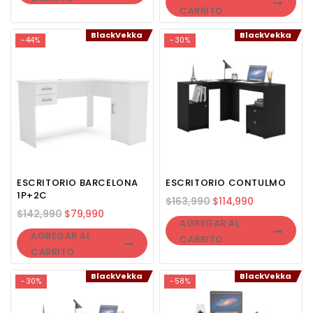
CARRITO
BlackVekka
BlackVekka
-44%
-30%
ESCRITORIO BARCELONA
ESCRITORIO CONTULMO
1P+2C
$
163,990
$
114,990
$
142,990
$
79,990
AGREGAR AL
AGREGAR AL
CARRITO
CARRITO
BlackVekka
BlackVekka
-30%
-58%