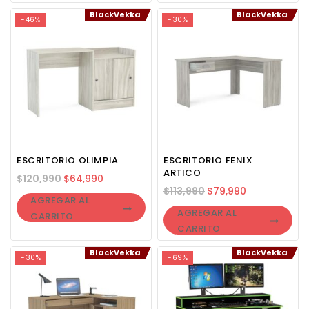
BlackVekka
BlackVekka
-46%
-30%
ESCRITORIO OLIMPIA
ESCRITORIO FENIX
ARTICO
$
120,990
$
64,990
$
113,990
$
79,990
AGREGAR AL
AGREGAR AL
CARRITO
CARRITO
BlackVekka
BlackVekka
-30%
-69%