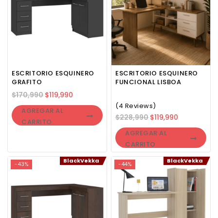
ESCRITORIO ESQUINERO
ESCRITORIO ESQUINERO
GRAFITO
FUNCIONAL LISBOA
$
170,990
$
119,990
(4 Reviews)
AGREGAR AL
$
228,990
$
119,990
CARRITO
AGREGAR AL
CARRITO
BlackVekka
BlackVekka
-43%
-44%