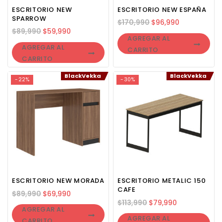
ESCRITORIO NEW
ESCRITORIO NEW ESPAÑA
SPARROW
$
170,990
$
96,990
$
89,990
$
59,990
AGREGAR AL
AGREGAR AL
CARRITO
CARRITO
BlackVekka
BlackVekka
-22%
-30%
ESCRITORIO NEW MORADA
ESCRITORIO METALIC 150
CAFE
$
89,990
$
69,990
$
113,990
$
79,990
AGREGAR AL
AGREGAR AL
CARRITO