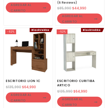
(6 Reviews)
AGREGAR AL
$
85,990
$
44,990
CARRITO
AGREGAR AL
CARRITO
BlackVekka
BlackVekka
-52%
-52%
ESCRITORIO LION 1C
ESCRITORIO CURITIBA
ARTICO
$
135,990
$
64,990
$
135,990
$
64,990
AGREGAR AL
AGREGAR AL
CARRITO
CARRITO