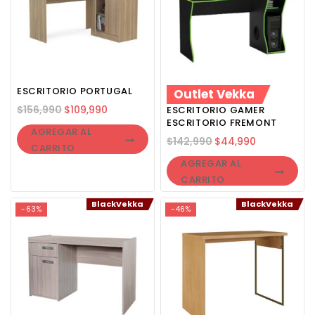
ESCRITORIO PORTUGAL
Outlet Vekka
$
156,990
$
109,990
ESCRITORIO GAMER
ESCRITORIO FREMONT
AGREGAR AL
$
142,990
$
44,990
CARRITO
AGREGAR AL
CARRITO
BlackVekka
BlackVekka
-63%
-46%