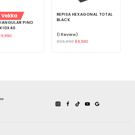
REPISA HEXAGONAL TOTAL
t Vekka
BLACK
RIANGULAR PINO
7X10X40
(1 Review)
$
9,990
$
56,990
$
9,990