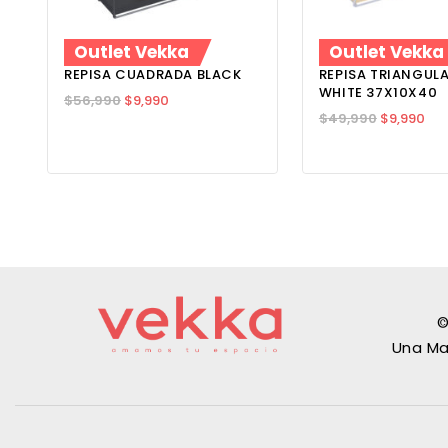
Outlet Vekka
Outlet Vekka
REPISA CUADRADA BLACK
REPISA TRIANGUL
WHITE 37X10X40
$
56,990
$
9,990
$
49,990
$
9,990
©
Una Ma