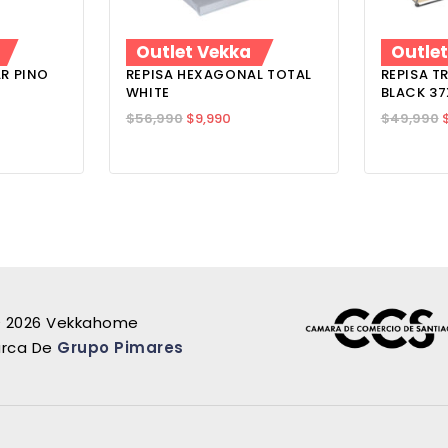
Outlet Vekka
Outle
AR PINO
REPISA HEXAGONAL TOTAL
REPISA T
WHITE
BLACK 3
$
56,990
$
9,990
$
49,990
 2026 Vekkahome
rca De
Grupo Pimares