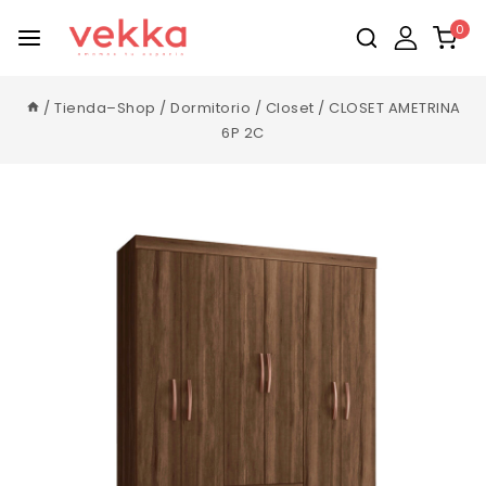
0
/
Tienda–Shop
/
Dormitorio
/
Closet
/
CLOSET AMETRINA
6P 2C