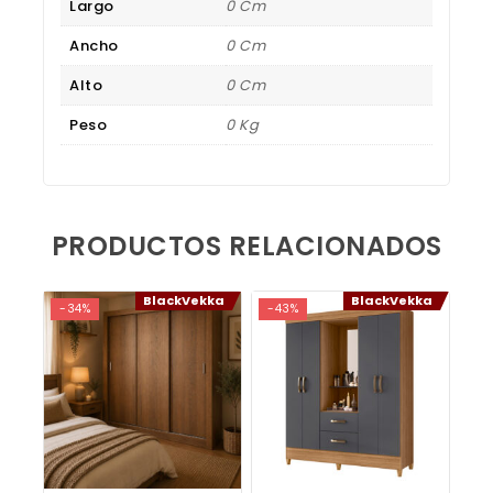
Largo
0 Cm
Ancho
0 Cm
Alto
0 Cm
Peso
0 Kg
PRODUCTOS RELACIONADOS
BlackVekka
BlackVekka
-34%
-43%