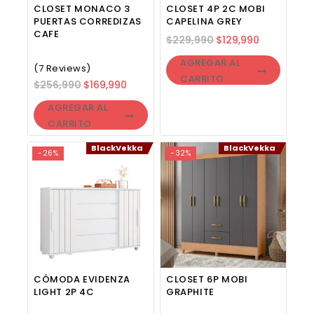
CLOSET MONACO 3
CLOSET 4P 2C MOBI
PUERTAS CORREDIZAS
CAPELINA GREY
CAFE
$
229,990
$
129,990
AGREGAR AL
(7 Reviews)
CARRITO
$
256,990
$
169,990
AGREGAR AL
CARRITO
BlackVekka
BlackVekka
-26%
-32%
CÓMODA EVIDENZA
CLOSET 6P MOBI
LIGHT 2P 4C
GRAPHITE