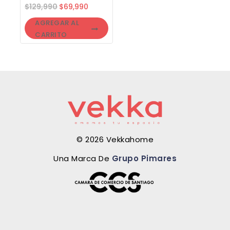
$
129,990
$
69,990
AGREGAR AL
CARRITO
© 2026 Vekkahome
Una Marca De
Grupo Pimares