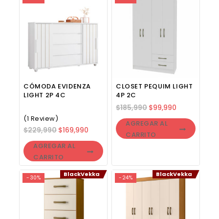
CÓMODA EVIDENZA
CLOSET PEQUIM LIGHT
LIGHT 2P 4C
4P 2C
$
185,990
$
99,990
(1 Review)
AGREGAR AL
$
229,990
$
169,990
CARRITO
AGREGAR AL
CARRITO
BlackVekka
BlackVekka
-30%
-24%