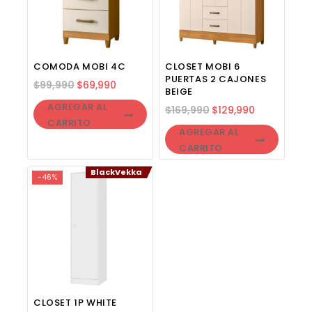
COMODA MOBI 4C
CLOSET MOBI 6
PUERTAS 2 CAJONES
$
99,990
$
69,990
BEIGE
AGREGAR AL
$
169,990
$
129,990
CARRITO
AGREGAR AL
CARRITO
BlackVekka
-46%
CLOSET 1P WHITE