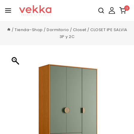
0
/
Tienda–Shop
/
Dormitorio
/
Closet
/
CLOSET IPE SALVIA
3P y 2C