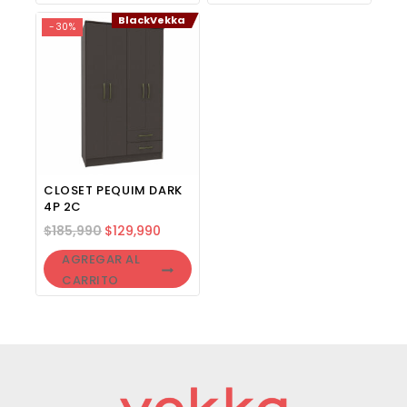
BlackVekka
-30%
CLOSET PEQUIM DARK
4P 2C
$
185,990
$
129,990
AGREGAR AL
CARRITO