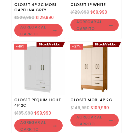
CLOSET 4P 2C MOBI
CLOSET 1P WHITE
CAPELINA GREY
$
129,990
$
69,990
$
229,990
$
129,990
AGREGAR AL
AGREGAR AL
CARRITO
CARRITO
BlackVekka
BlackVekka
-46%
-27%
CLOSET PEQUIM LIGHT
CLOSET MOBI 4P 2C
4P 2C
$
149,990
$
109,990
$
185,990
$
99,990
AGREGAR AL
AGREGAR AL
CARRITO
CARRITO