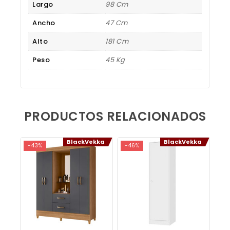
Largo
98 Cm
Ancho
47 Cm
Alto
181 Cm
Peso
45 Kg
PRODUCTOS RELACIONADOS
BlackVekka
BlackVekka
-43%
-46%