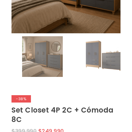
-38%
Set Closet 4P 2C + Cómoda
8C
$
399,990
$
249,990