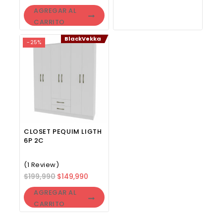
AGREGAR AL
CARRITO
BlackVekka
-25%
CLOSET PEQUIM LIGTH
6P 2C
(1 Review)
$
199,990
$
149,990
AGREGAR AL
CARRITO