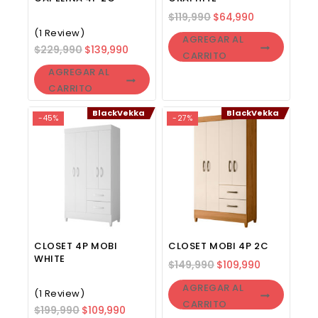
$
119,990
$
64,990
(1 Review)
AGREGAR AL
$
229,990
$
139,990
CARRITO
AGREGAR AL
CARRITO
BlackVekka
BlackVekka
-45%
-27%
CLOSET 4P MOBI
CLOSET MOBI 4P 2C
WHITE
$
149,990
$
109,990
AGREGAR AL
(1 Review)
CARRITO
$
199,990
$
109,990