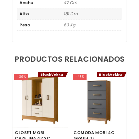
Ancho
47 Cm
Alto
181 Cm
Peso
63 Kg
PRODUCTOS RELACIONADOS
BlackVekka
BlackVekka
-39%
-46%
CLOSET MOBI
COMODA MOBI 4C
CAPELINA 4P 2C
GRAPHITE