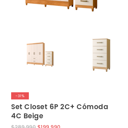
-31%
Set Closet 6P 2C+ Cómoda
4C Beige
$
289,990
$
199,990