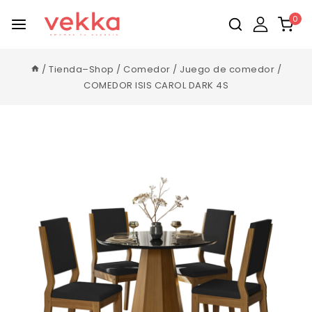
0
/
Tienda–Shop
/
Comedor
/
Juego de comedor
/
COMEDOR ISIS CAROL DARK 4S