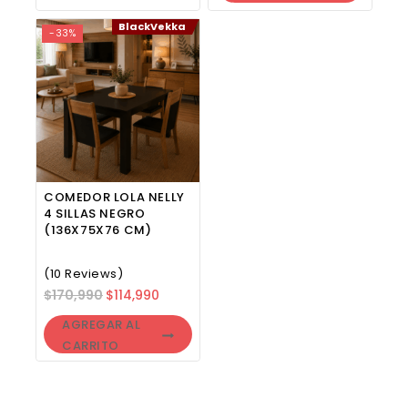
BlackVekka
-33%
COMEDOR LOLA NELLY
4 SILLAS NEGRO
(136X75X76 CM)
(10 Reviews)
$
170,990
$
114,990
AGREGAR AL
CARRITO