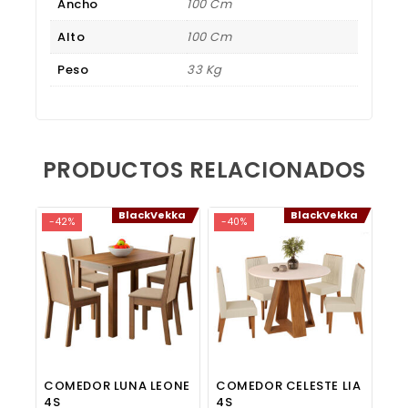
Ancho
100 Cm
Alto
100 Cm
Peso
33 Kg
PRODUCTOS RELACIONADOS
BlackVekka
BlackVekka
-42%
-40%
COMEDOR LUNA LEONE
COMEDOR CELESTE LIA
4S
4S