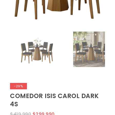
-29%
COMEDOR ISIS CAROL DARK
4S
$
419,990
$
299,990