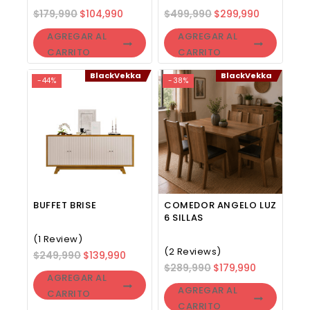
$
179,990
$
104,990
$
499,990
$
299,990
AGREGAR AL
AGREGAR AL
CARRITO
CARRITO
BlackVekka
BlackVekka
-44%
-38%
BUFFET BRISE
COMEDOR ANGELO LUZ
6 SILLAS
(1 Review)
(2 Reviews)
$
249,990
$
139,990
$
289,990
$
179,990
AGREGAR AL
AGREGAR AL
CARRITO
CARRITO