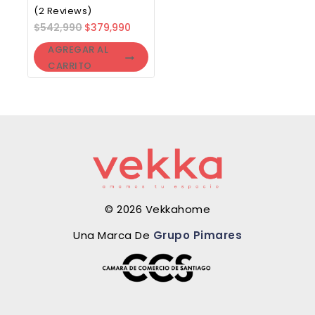
(2 Reviews)
$
542,990
$
379,990
AGREGAR AL
CARRITO
© 2026 Vekkahome
Una Marca De
Grupo Pimares