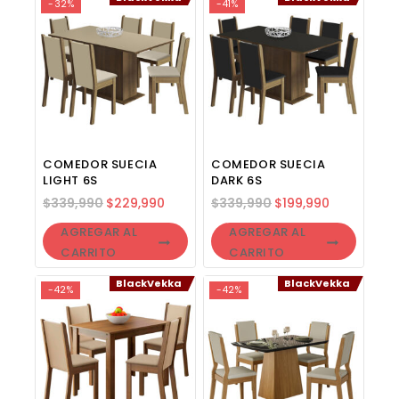
-32%
-41%
COMEDOR SUECIA
COMEDOR SUECIA
LIGHT 6S
DARK 6S
$
339,990
$
229,990
$
339,990
$
199,990
AGREGAR AL
AGREGAR AL
CARRITO
CARRITO
BlackVekka
BlackVekka
-42%
-42%