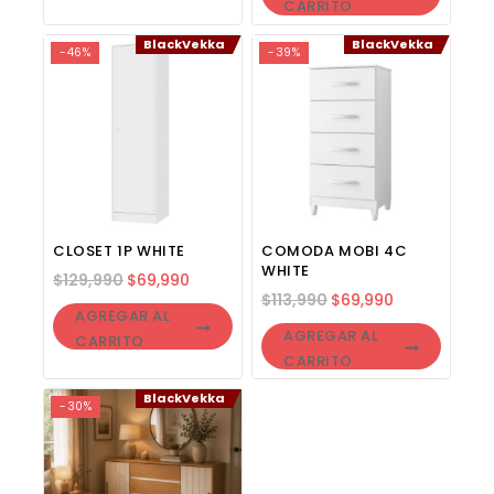
CARRITO
BlackVekka
BlackVekka
-46%
-39%
CLOSET 1P WHITE
COMODA MOBI 4C
WHITE
$
129,990
$
69,990
$
113,990
$
69,990
AGREGAR AL
AGREGAR AL
CARRITO
CARRITO
BlackVekka
-30%