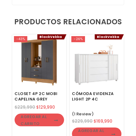
PRODUCTOS RELACIONADOS
BlackVekka
BlackVekka
-43%
-26%
CLOSET 4P 2C MOBI
CÓMODA EVIDENZA
CAPELINA GREY
LIGHT 2P 4C
$
229,990
$
129,990
(1 Review)
AGREGAR AL
$
229,990
$
169,990
CARRITO
AGREGAR AL