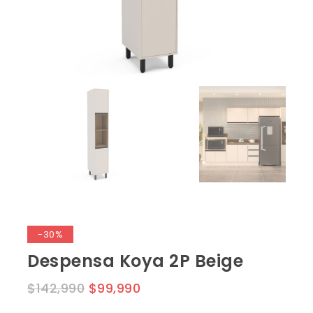
-30%
Despensa Koya 2P Beige
$
142,990
$
99,990