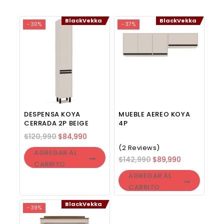
BlackVekka
BlackVekka
-30%
-37%
DESPENSA KOYA
MUEBLE AEREO KOYA
CERRADA 2P BEIGE
4P
$
120,990
$
84,990
(2 Reviews)
AGREGAR AL
$
142,990
$
89,990
CARRITO
AGREGAR AL
CARRITO
BlackVekka
-39%