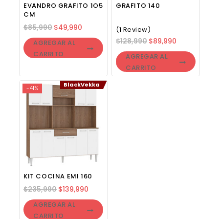
EVANDRO GRAFITO 1O5
GRAFITO 140
CM
$
85,990
$
49,990
(1 Review)
$
128,990
$
89,990
AGREGAR AL
CARRITO
AGREGAR AL
CARRITO
BlackVekka
-41%
KIT COCINA EMI 160
$
235,990
$
139,990
AGREGAR AL
CARRITO