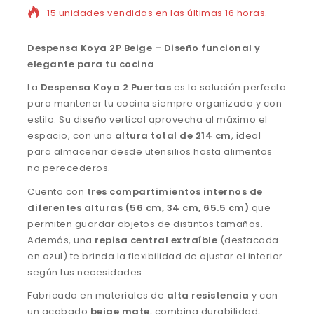
15 unidades vendidas en las últimas 16 horas.
Despensa Koya 2P Beige – Diseño funcional y
elegante para tu cocina
La
Despensa Koya 2 Puertas
es la solución perfecta
para mantener tu cocina siempre organizada y con
estilo. Su diseño vertical aprovecha al máximo el
espacio, con una
altura total de 214 cm
, ideal
para almacenar desde utensilios hasta alimentos
no perecederos.
Cuenta con
tres compartimientos internos de
diferentes alturas (56 cm, 34 cm, 65.5 cm)
que
permiten guardar objetos de distintos tamaños.
Además, una
repisa central extraíble
(destacada
en azul) te brinda la flexibilidad de ajustar el interior
según tus necesidades.
Fabricada en materiales de
alta resistencia
y con
un acabado
beige mate
, combina durabilidad,