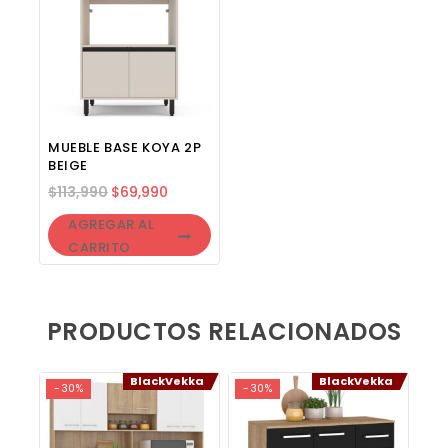
MUEBLE BASE KOYA 2P
BEIGE
$
113,990
$
69,990
AGREGAR AL
CARRITO
PRODUCTOS RELACIONADOS
BlackVekka
BlackVekka
-30%
-30%