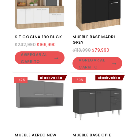
KIT COCINA 180 BUCK
MUEBLE BASE MADRI
GREY
$
242,990
$
169,990
$
113,990
$
79,990
AGREGAR AL
AGREGAR AL
CARRITO
CARRITO
BlackVekka
BlackVekka
-42%
-30%
MUEBLE AEREO NEW
MUEBLE BASE OPIE