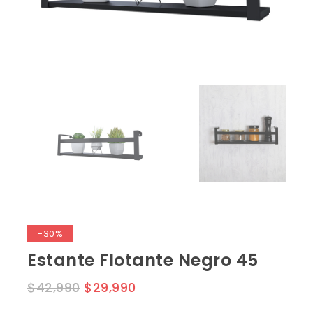
-30%
Estante Flotante Negro 45
$
42,990
$
29,990