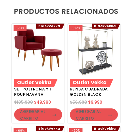
PRODUCTOS RELACIONADOS
BlackVekka
BlackVekka
-73%
-82%
Outlet Vekka
Outlet Vekka
SET POLTRONA Y 1
REPISA CUADRADA
POUF HAVANA
GOLDEN BLACK
$
185,990
$
49,990
$
56,990
$
9,990
AGREGAR AL
AGREGAR AL
CARRITO
CARRITO
BlackVekka
BlackVekka
-69%
-30%