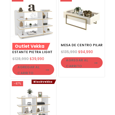
MESA DE CENTRO PILAR
Outlet Vekka
$
135,990
$
94,990
ESTANTE PIETRA LIGHT
$
128,990
$
39,990
AGREGAR AL
CARRITO
AGREGAR AL
CARRITO
BlackVekka
-67%