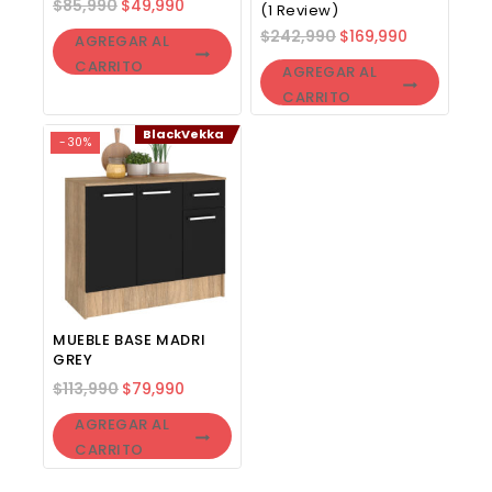
$
85,990
$
49,990
(1 Review)
$
242,990
$
169,990
AGREGAR AL
CARRITO
AGREGAR AL
CARRITO
BlackVekka
-30%
MUEBLE BASE MADRI
GREY
$
113,990
$
79,990
AGREGAR AL
CARRITO