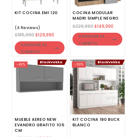
KIT COCINA EMI 120
COCINA MODULAR
MADRI SIMPLE NEGRO
$
229,990
$
149,990
(4 Reviews)
$
185,990
$
129,990
AGREGAR AL
CARRITO
AGREGAR AL
CARRITO
BlackVekka
BlackVekka
-42%
-30%
MUEBLE AEREO NEW
KIT COCINA 180 BUCK
EVANDRO GRAFITO 1O5
BLANCO
CM