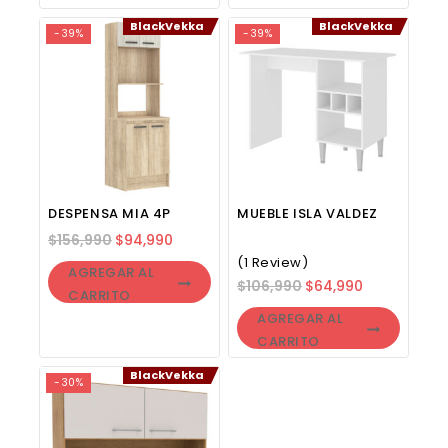
BlackVekka
BlackVekka
-39%
-39%
DESPENSA MIA 4P
MUEBLE ISLA VALDEZ
$
156,990
$
94,990
(1 Review)
AGREGAR AL
$
106,990
$
64,990
CARRITO
AGREGAR AL
CARRITO
BlackVekka
-30%