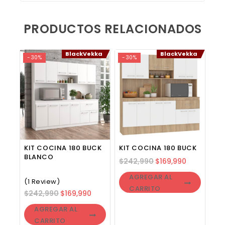
PRODUCTOS RELACIONADOS
BlackVekka
BlackVekka
-30%
-30%
KIT COCINA 180 BUCK
KIT COCINA 180 BUCK
BLANCO
$
242,990
$
169,990
AGREGAR AL
(1 Review)
CARRITO
$
242,990
$
169,990
AGREGAR AL
CARRITO