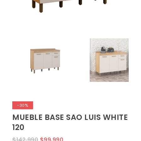
-30%
MUEBLE BASE SAO LUIS WHITE
120
$
142,990
$
99,990