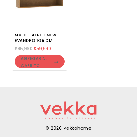
MUEBLE AEREO NEW
EVANDRO 1O5 CM
$
85,990
$
59,990
AGREGAR AL
CARRITO
© 2026 Vekkahome