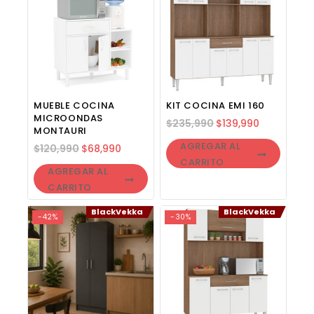
MUEBLE COCINA
KIT COCINA EMI 160
MICROONDAS
$
235,990
$
139,990
MONTAURI
AGREGAR AL
$
120,990
$
68,990
CARRITO
AGREGAR AL
CARRITO
BlackVekka
BlackVekka
-42%
-30%