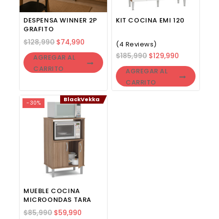
DESPENSA WINNER 2P
KIT COCINA EMI 120
GRAFITO
$
128,990
$
74,990
(4 Reviews)
$
185,990
$
129,990
AGREGAR AL
CARRITO
AGREGAR AL
CARRITO
BlackVekka
-30%
MUEBLE COCINA
MICROONDAS TARA
$
85,990
$
59,990