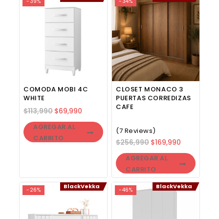
-39%
-34%
COMODA MOBI 4C
CLOSET MONACO 3
WHITE
PUERTAS CORREDIZAS
CAFE
$
113,990
$
69,990
AGREGAR AL
(7 Reviews)
CARRITO
$
256,990
$
169,990
AGREGAR AL
CARRITO
BlackVekka
BlackVekka
-26%
-46%