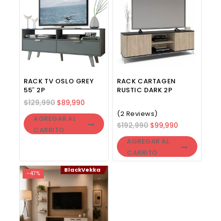
RACK TV OSLO GREY
RACK CARTAGEN
55″ 2P
RUSTIC DARK 2P
$
129,990
$
89,990
(2 Reviews)
AGREGAR AL
$
192,990
$
99,990
CARRITO
AGREGAR AL
CARRITO
BlackVekka
-47%