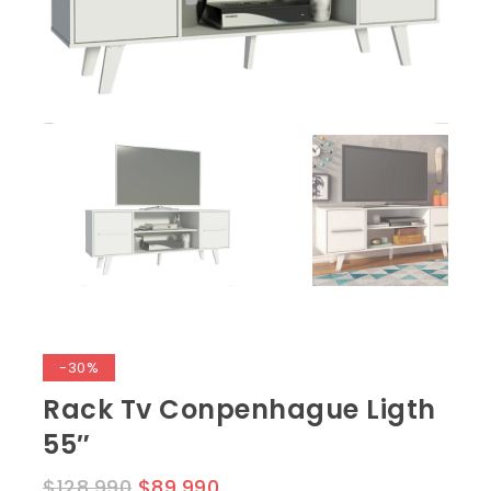
-30%
Rack Tv Conpenhague Ligth
55″
$
128,990
$
89,990