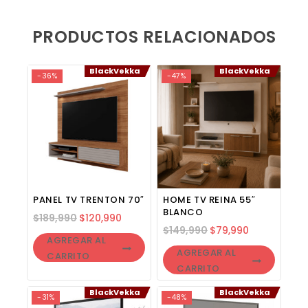
PRODUCTOS RELACIONADOS
BlackVekka
BlackVekka
-36%
-47%
PANEL TV TRENTON 70″
HOME TV REINA 55″
BLANCO
$
189,990
$
120,990
$
149,990
$
79,990
AGREGAR AL
AGREGAR AL
CARRITO
CARRITO
BlackVekka
BlackVekka
-31%
-48%