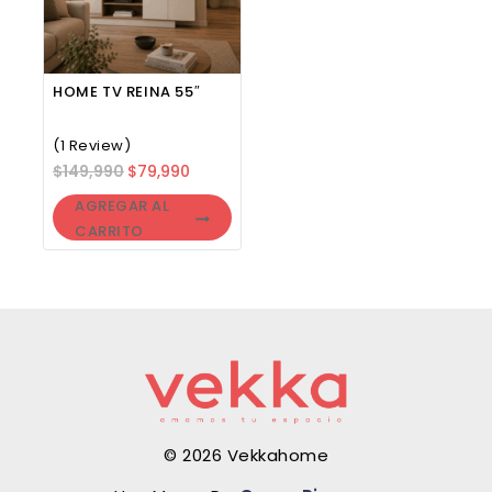
HOME TV REINA 55″
(1 Review)
$
149,990
$
79,990
AGREGAR AL
CARRITO
© 2026 Vekkahome