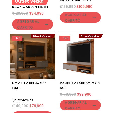
Outlet Vekka
$
169,990
$
109,990
RACK GARDEN LIGHT
$
128,990
$
34,990
AGREGAR AL
CARRITO
AGREGAR AL
CARRITO
BlackVekka
BlackVekka
-47%
-42%
HOME TV REINA 55″
PANEL TV LAREDO GRIS
GRIS
65″
$
170,990
$
99,990
(2 Reviews)
AGREGAR AL
$
149,990
$
79,990
CARRITO