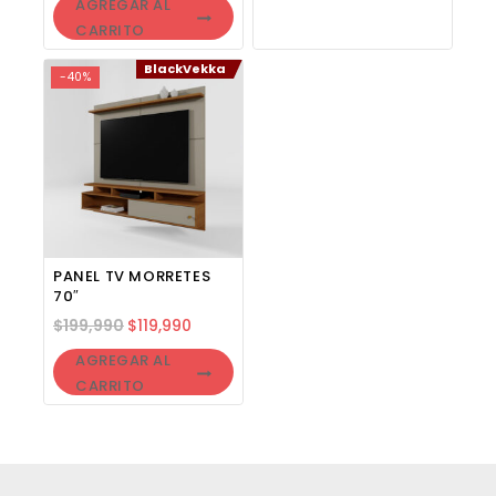
AGREGAR AL
CARRITO
BlackVekka
-40%
PANEL TV MORRETES
70″
$
199,990
$
119,990
AGREGAR AL
CARRITO