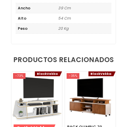
Ancho
39 Cm
Alto
54 Cm
Peso
20 Kg
PRODUCTOS RELACIONADOS
BlackVekka
BlackVekka
-73%
-35%
RACK OLIMPIC 70