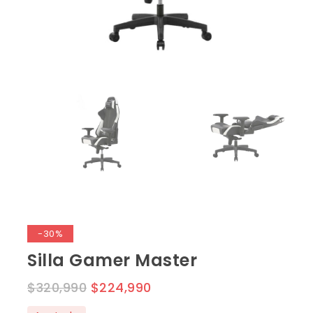
-30%
Silla Gamer Master
$
320,990
$
224,990