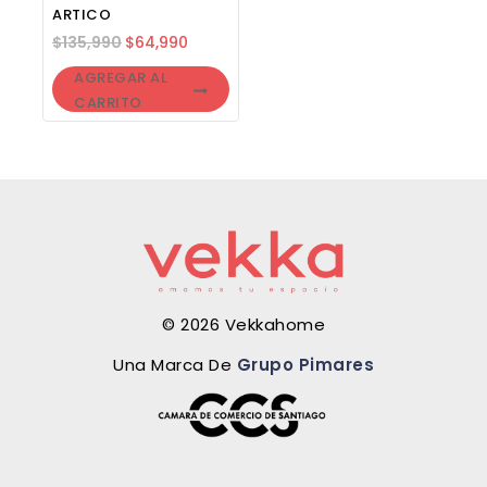
ARTICO
$
135,990
$
64,990
AGREGAR AL
CARRITO
© 2026 Vekkahome
Una Marca De
Grupo Pimares