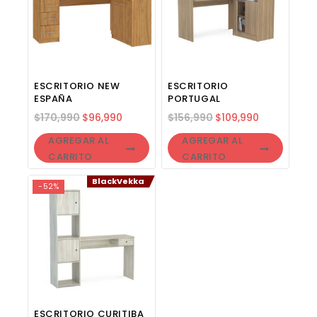
ESCRITORIO NEW
ESCRITORIO
ESPAÑA
PORTUGAL
$
170,990
$
96,990
$
156,990
$
109,990
AGREGAR AL
AGREGAR AL
CARRITO
CARRITO
BlackVekka
-52%
ESCRITORIO CURITIBA