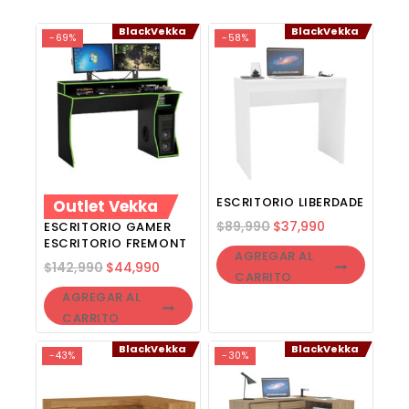
BlackVekka
BlackVekka
-69%
-58%
ESCRITORIO LIBERDADE
Outlet Vekka
$
89,990
$
37,990
ESCRITORIO GAMER
ESCRITORIO FREMONT
AGREGAR AL
$
142,990
$
44,990
CARRITO
AGREGAR AL
CARRITO
BlackVekka
BlackVekka
-43%
-30%