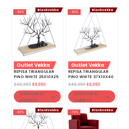
BlackVekka
BlackVekka
-80%
-80%
Outlet Vekka
Outlet Vekka
REPISA TRIANGULAR
REPISA TRIANGULAR
PINO WHITE 25X10X25
PINO WHITE 37X10X40
$
49,990
$
9,990
$
49,990
$
9,990
AGREGAR AL
AGREGAR AL
CARRITO
CARRITO
BlackVekka
BlackVekka
-82%
-73%