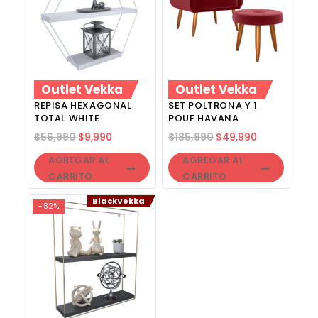
Outlet Vekka
Outlet Vekka
REPISA HEXAGONAL
SET POLTRONA Y 1
TOTAL WHITE
POUF HAVANA
$
56,990
$
9,990
$
185,990
$
49,990
AGREGAR AL
AGREGAR AL
CARRITO
CARRITO
BlackVekka
-82%