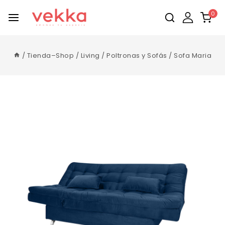
0
/
Tienda–Shop
/
Living
/
Poltronas y Sofás
/
Sofa Maria