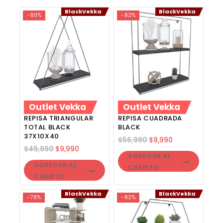
BlackVekka
BlackVekka
-80%
-82%
Outlet Vekka
Outlet Vekka
REPISA TRIANGULAR
REPISA CUADRADA
TOTAL BLACK
BLACK
37X10X40
$
56,990
$
9,990
$
49,990
$
9,990
AGREGAR AL
AGREGAR AL
CARRITO
CARRITO
BlackVekka
BlackVekka
-78%
-82%