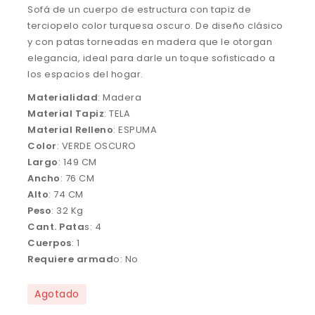
Sofá de un cuerpo de estructura con tapiz de
terciopelo color turquesa oscuro. De diseño clásico
y con patas torneadas en madera que le otorgan
elegancia, ideal para darle un toque sofisticado a
los espacios del hogar.
Materialidad
: Madera
Material
Tapiz
: TELA
Material
Relleno
: ESPUMA
Color
: VERDE OSCURO
Largo
: 149 CM
Ancho
: 76 CM
Alto
: 74 CM
Peso
: 32 Kg
Cant. Pata
s: 4
Cuerpos
: 1
Requiere armad
o: No
Agotado