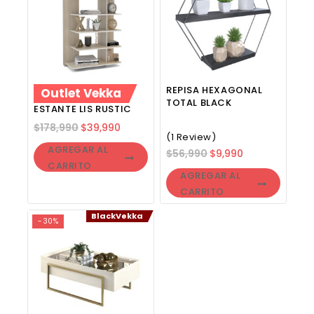
REPISA HEXAGONAL
Outlet Vekka
TOTAL BLACK
ESTANTE LIS RUSTIC
$
178,990
$
39,990
(1 Review)
AGREGAR AL
$
56,990
$
9,990
CARRITO
AGREGAR AL
CARRITO
BlackVekka
-30%