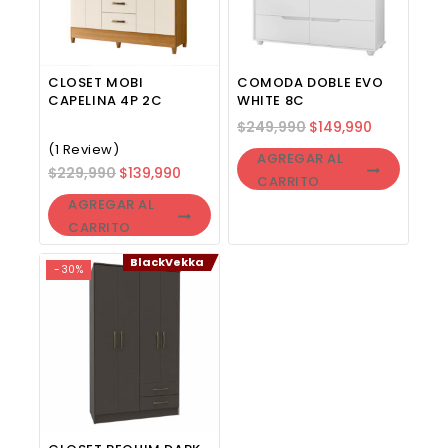
CLOSET MOBI
COMODA DOBLE EVO
CAPELINA 4P 2C
WHITE 8C
$
249,990
$
149,990
(1 Review)
AGREGAR AL
$
229,990
$
139,990
CARRITO
AGREGAR AL
CARRITO
BlackVekka
-30%