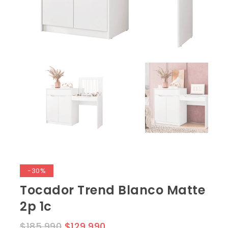
-30%
Tocador Trend Blanco Matte
2p 1c
$
185,990
$
129,990