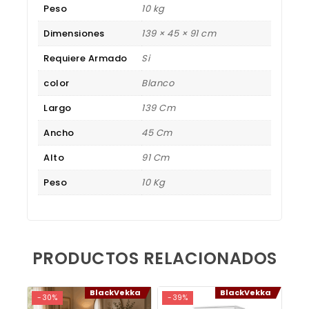
Peso
10 kg
Dimensiones
139 × 45 × 91 cm
Requiere Armado
Si
color
Blanco
Largo
139 Cm
Ancho
45 Cm
Alto
91 Cm
Peso
10 Kg
PRODUCTOS RELACIONADOS
BlackVekka
BlackVekka
-30%
-39%