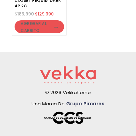
CLOSET PEQUIM DARK
4P 2C
$
185,990
$
129,990
AGREGAR AL
CARRITO
© 2026 Vekkahome
Una Marca De
Grupo Pimares