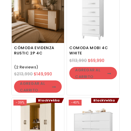
CÓMODA EVIDENZA
COMODA MOBI 4C
RUSTIC 2P 4C
WHITE
$
113,990
$
69,990
(2 Reviews)
AGREGAR AL
$
213,990
$
149,990
CARRITO
AGREGAR AL
CARRITO
BlackVekka
BlackVekka
-39%
-40%