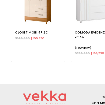
CLOSET MOBI 4P 2C
CÓMODA EVIDENZ
2P 4C
$
149,990
$
109,990
(1 Review)
$
229,990
$
169,990
©
Una Ma