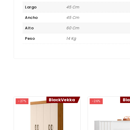
Largo
45 Cm
Ancho
45 Cm
Alto
60 Cm
Peso
14 Kg
BlackVekka
Bl
-27%
-26%