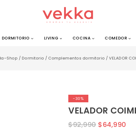
DORMITORIO
LIVING
COCINA
COMEDOR
da–Shop
/
Dormitorio
/
Complementos dormitorio
/
VELADOR CO
-30%
VELADOR COIM
$
92,990
$
64,990