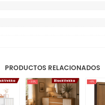
PRODUCTOS RELACIONADOS
ackVekka
BlackVekka
-30%
-41%