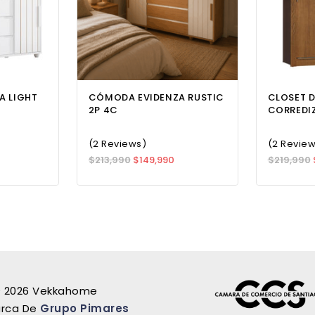
A LIGHT
CÓMODA EVIDENZA RUSTIC
CLOSET D
2P 4C
CORREDI
(2 Reviews)
(2 Revie
$
213,990
$
149,990
$
219,990
 2026 Vekkahome
rca De
Grupo Pimares