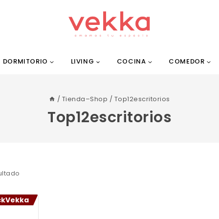
DORMITORIO
LIVING
COCINA
COMEDOR
/
Tienda–Shop
/
Top12escritorios
Top12escritorios
ultado
ckVekka