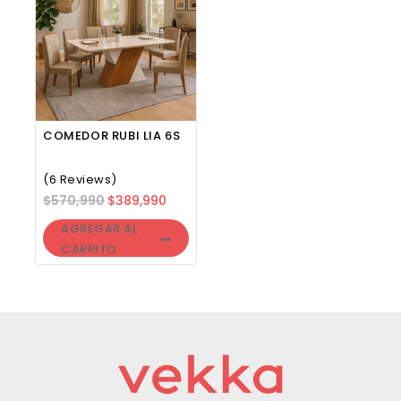
Muy linda solo falta poco fuerza 🥰
Tue Jun 16 2026 12:53:58 GMT+0000 (Coordinated Universal
COMEDOR RUBI LIA 6S
(6 Reviews)
$
570,990
$
389,990
AGREGAR AL
CARRITO