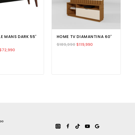
LE MANS DARK 55″
HOME TV DIAMANTINA 60″
$
189,990
$
119,990
$
72,990