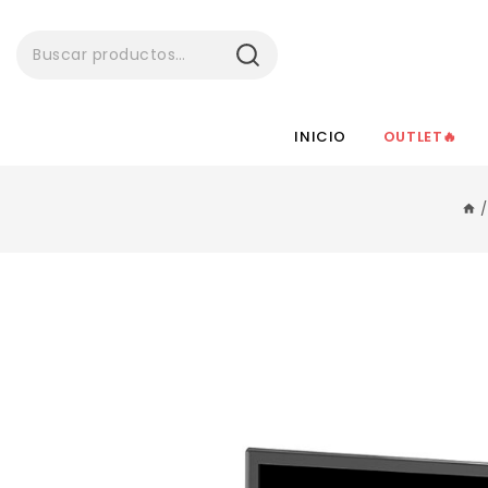
BUSCAR
INICIO
OUTLET🔥
/