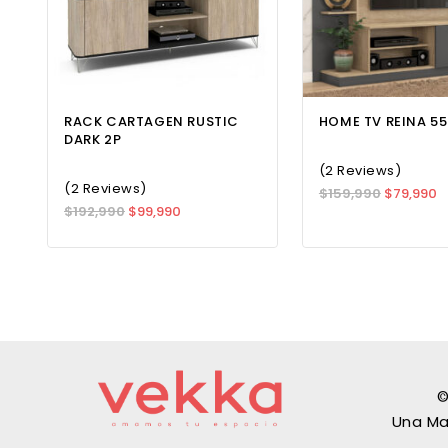
RACK CARTAGEN RUSTIC
HOME TV REINA 55
DARK 2P
(2 Reviews)
(2 Reviews)
$
159,990
$
79,990
$
192,990
$
99,990
©
Una Ma