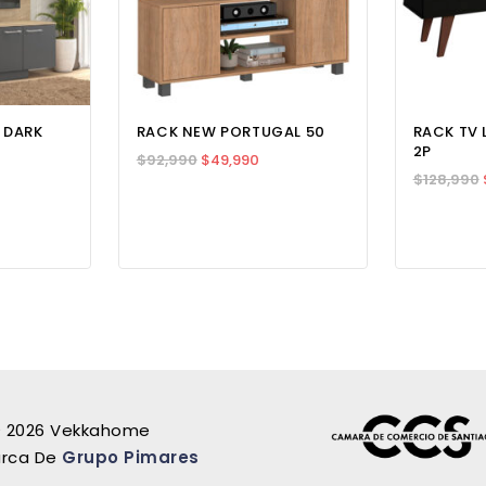
 DARK
RACK NEW PORTUGAL 50
RACK TV 
2P
$
92,990
$
49,990
$
128,990
 2026 Vekkahome
rca De
Grupo Pimares