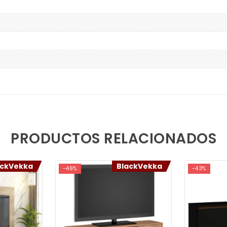
PRODUCTOS RELACIONADOS
ackVekka
BlackVekka
-46%
-43%