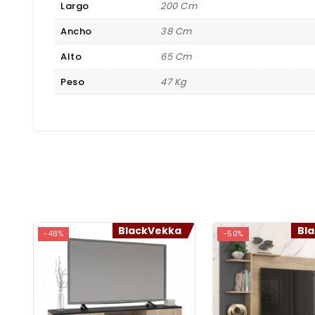
Largo
200 Cm
Ancho
38 Cm
Alto
65 Cm
Peso
47 Kg
BlackVekka
Bl
-48%
-50%