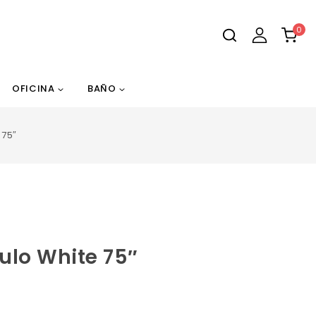
0
OFICINA
BAÑO
 75″
ulo White 75″