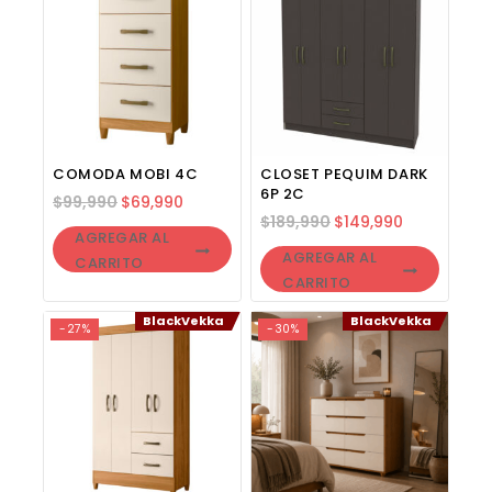
Ok.
Wed Jun 17 2026 13:15:13 GMT+0000 (Coordinated Universal
COMODA MOBI 4C
CLOSET PEQUIM DARK
6P 2C
$
99,990
$
69,990
$
189,990
$
149,990
AGREGAR AL
AGREGAR AL
CARRITO
CARRITO
BlackVekka
BlackVekka
-27%
-30%