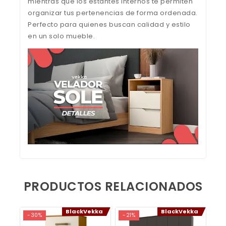
mientras que los estantes internos te permiten
organizar tus pertenencias de forma ordenada.
Perfecto para quienes buscan calidad y estilo
en un solo mueble.
Opiniones de los Vekkalovers
PRODUCTOS RELACIONADOS
VELADOR SOLE 2C
Anónimo
BlackVekka
BlackVekka
-30%
-21%
Rating: 5/5