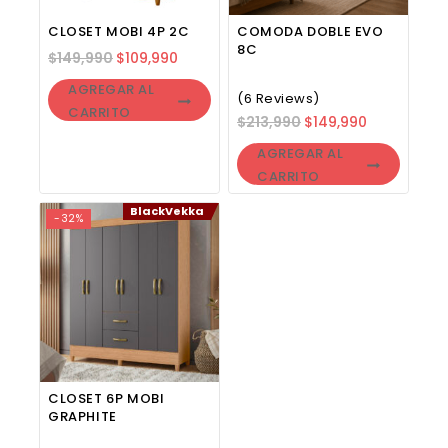
CLOSET MOBI 4P 2C
COMODA DOBLE EVO
8C
$
149,990
$
109,990
AGREGAR AL
(6 Reviews)
CARRITO
$
213,990
$
149,990
AGREGAR AL
CARRITO
BlackVekka
-32%
CLOSET 6P MOBI
GRAPHITE