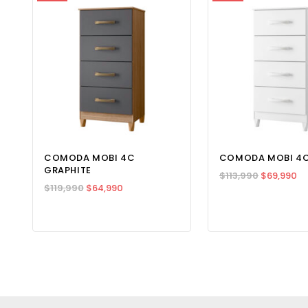
Rating: 5/5
Muy hermoso, espacioso y elegante. Muy útil todos los ca
Wed Jun 17 2026 13:13:53 GMT+0000 (Coordinated Univers
VELADOR SOLE GREY 2C
Anónimo
Rating: 5/5
No Review
Wed Jun 17 2026 13:11:12 GMT+0000 (Coordinated Universa
COMODA MOBI 4C
COMODA MOBI 4C
GRAPHITE
$
113,990
$
69,990
$
119,990
$
64,990