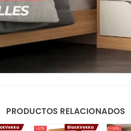
ers
PRODUCTOS RELACIONADOS
ackVekka
BlackVekka
-27%
-30%