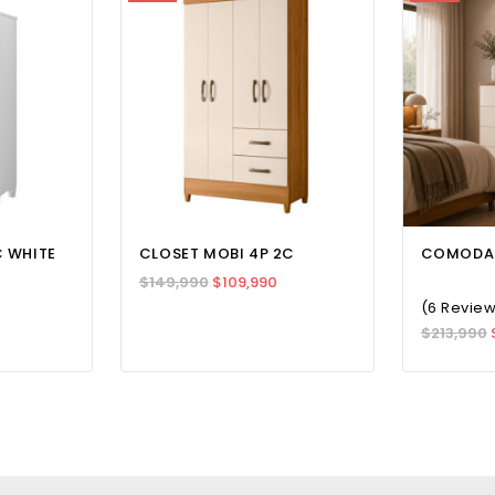
jones y espacios para organizar las cosas de la habitación. Fác
al Time)
l Time)
 WHITE
CLOSET MOBI 4P 2C
COMODA 
$
149,990
$
109,990
(6 Revie
$
213,990