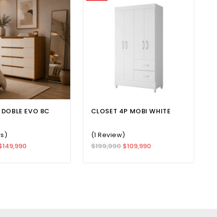
il de armar.
DOBLE EVO 8C
CLOSET 4P MOBI WHITE
ws)
(1 Review)
$
149,990
$
199,990
$
109,990