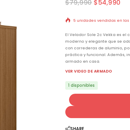
$
79,990
$
54,990
5 unidades vendidas en las ú
El Velador Sole 2c Vekka es el
moderno y elegante que se adap
con correderas de aluminio, p
práctica y funcional. Además, i
armado en casa.
VER VIDEO DE ARMADO
1 disponibles
SHARE