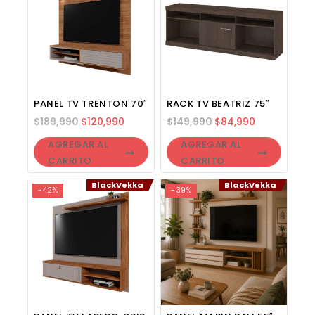
Me encantó mi rack! Mi pedido llegó rápido fué muy fácil d
Thu May 07 2026 14:38:58 GMT+0000 (Coordinated Universa
PANEL TV TRENTON 70″
RACK TV BEATRIZ 75″
$
189,990
$
120,990
$
149,990
$
84,990
AGREGAR AL
AGREGAR AL
CARRITO
CARRITO
BlackVekka
BlackVekka
-42%
-39%