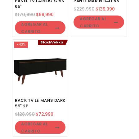
PANEL TV LAREDO GRIS
PANEL MARIN BALI 55″
65″
$
229,990
$
139,990
$
170,990
$
99,990
AGREGAR AL
AGREGAR AL
CARRITO
CARRITO
BlackVekka
-43%
RACK TV LE MANS DARK
55″ 2P
$
128,990
$
72,990
AGREGAR AL
CARRITO