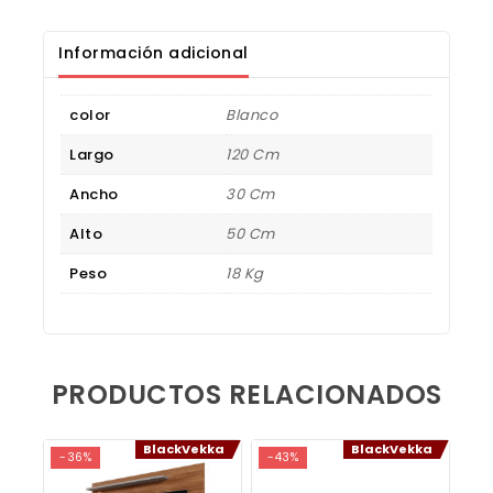
Información adicional
color
Blanco
Largo
120 Cm
Ancho
30 Cm
Alto
50 Cm
Peso
18 Kg
Opiniones de los Vekkalovers
PRODUCTOS RELACIONADOS
RACK NEW PORTUGAL LIGHT 50
alejandra villarreal
BlackVekka
BlackVekka
-36%
-43%
Rating: 5/5